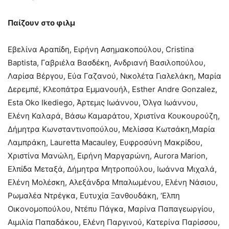
Παίζουν στο φιλμ
Εβελίνα Αραπίδη, Ειρήνη Ασημακοπούλου, Cristina
Baptista, Γαβριέλα Βασδέκη, Ανδριανή Βασιλοπούλου,
Λαρίσα Βέργου, Εύα Γαζανού, Νικολέτα Γιαλελάκη, Μαρία
Δερεμπέ, Κλεοπάτρα Εμμανουήλ, Esther Andre Gonzalez,
Esta Oko Ikediego, Άρτεμις Ιωάννου, Όλγα Ιωάννου,
Ελένη Καλαρά, Βάσω Καμαράτου, Χριστίνα Κουκουρούζη,
Δήμητρα Κωνσταντινοπούλου, Μελίσσα Κωτσάκη,Μαρία
Λαμπράκη, Lauretta Macauley, Ευφροσύνη Μακρίδου,
Χριστίνα Μανώλη, Ειρήνη Μαργαρώνη, Aurora Marion,
Ελπίδα Μεταξά, Δήμητρα Μητροπούλου, Ιωάννα Μιχαλά,
Ελένη Μολέσκη, Αλεξάνδρα Μπαλωμένου, Ελένη Νάσιου,
Ρωμαλέα Ντρέγκα, Ευτυχία Ξανθουδάκη, ‘Ελπη
Οικονομοπούλου, Ντέπυ Πάγκα, Μαρίνα Παπαγεωργίου,
Αιμιλία Παπαδάκου, Ελένη Παργινού, Κατερίνα Παρίσσου,