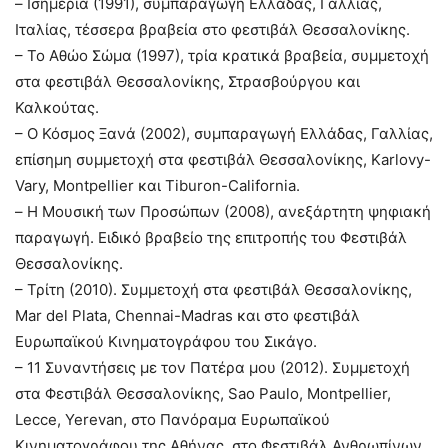
– Ισημερία (1991), συμπαραγωγή Ελλάδας, Γαλλίας,
Ιταλίας, τέσσερα βραβεία στο φεστιβάλ Θεσσαλονίκης.
– Το Αθώο Σώμα (1997), τρία κρατικά βραβεία, συμμετοχή
στα φεστιβάλ Θεσσαλονίκης, Στρασβούργου και
Καλκούτας.
– Ο Κόσμος Ξανά (2002), συμπαραγωγή Ελλάδας, Γαλλίας,
επίσημη συμμετοχή στα φεστιβάλ Θεσσαλονίκης, Karlovy-
Vary, Montpellier και Tiburon-California.
– Η Μουσική των Προσώπων (2008), ανεξάρτητη ψηφιακή
παραγωγή. Ειδικό βραβείο της επιτροπής του Φεστιβάλ
Θεσσαλονίκης.
– Τρίτη (2010). Συμμετοχή στα φεστιβάλ Θεσσαλονίκης,
Mar del Plata, Chennai-Madras και στο φεστιβάλ
Ευρωπαϊκού Κινηματογράφου του Σικάγο.
– 11 Συναντήσεις με τον Πατέρα μου (2012). Συμμετοχή
στα Φεστιβάλ Θεσσαλονίκης, Sao Paulo, Montpellier,
Lecce, Yerevan, στο Πανόραμα Ευρωπαϊκού
Κινηματογράφου της Αθήνας, στο Φεστιβάλ Ανθρωπίνων