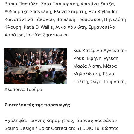
Βάσια Πασπάλη, Ζέτα Πασπαράκη, Χριστίνα Σκάζα,
Ανδρομάχη Σπανέλλη, Έλενα Σταμάτη, Eva Stylander,
Kωνσταντίνα Τάκαλου, Βασιλική Τρουφάκου, Πηνελόπη
Φλουρή, Katia O’ Wallis, Άννα Χανιώτη, Εμμανουέλα
Χαράτση, Ίρις Χατζηαντωνίου
Και: Κατερίνα Αγγελάκη-
Ρουκ, Ειρήνη Ιγγλέση,
Μαρία Λιάπη, Μάιρα
Μηλολιδάκη, Τζίνα
Πολίτη, Όλγα Τουρνάκη,
Δέσποινα Τσούμα.
Συντελεστές της παραγωγής
Ηχοληψία: Γιάννης Καραμήτρος, Ιάσονας Θεοφάνου
Sound Design / Color Correction: STUDIO 19, Κώστας