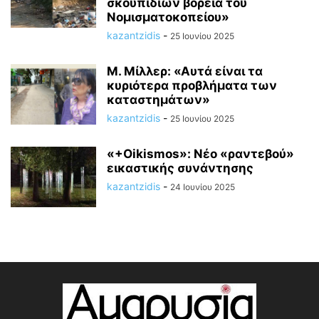
σκουπιδιών βόρεια του
Νομισματοκοπείου»
kazantzidis
-
25 Ιουνίου 2025
M. Mίλλερ: «Αυτά είναι τα
κυριότερα προβλήματα των
καταστημάτων»
kazantzidis
-
25 Ιουνίου 2025
«+Οikismos»: Νέο «ραντεβού»
εικαστικής συνάντησης
kazantzidis
-
24 Ιουνίου 2025