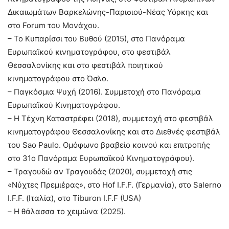
Δικαιωμάτων Βαρκελώνης-Παρισιού-Νέας Υόρκης και
στο Forum του Μονάχου.
– Το Κυπαρίσσι του Βυθού (2015), στο Πανόραμα
Ευρωπαϊκού κινηματογράφου, στο φεστιβάλ
Θεσσαλονίκης και στο φεστιβάλ ποιητικού
κινηματογράφου στο Όσλο.
– Παγκόσμια Ψυχή (2016). Συμμετοχή στο Πανόραμα
Ευρωπαϊκού Κινηματογράφου.
– Η Τέχνη Καταστρέφει (2018), συμμετοχή στο φεστιβάλ
κινηματογράφου Θεσσαλονίκης και στο Διεθνές φεστιβάλ
του Sao Paulo. Ομόφωνο βραβείο κοινού και επιτροπής
στο 31ο Πανόραμα Ευρωπαϊκού Κινηματογράφου).
– Τραγουδώ αν Τραγουδάς (2020), συμμετοχή στις
«Νύχτες Πρεμιέρας», στο Hof I.F.F. (Γερμανία), στο Salerno
I.F.F. (Ιταλία), στο Tiburon I.F.F (USA)
– Η θάλασσα το χειμώνα (2025).