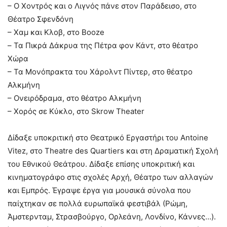
– Ο Χοντρός και ο Λιγνός πάνε στον Παράδεισο, στο
Θέατρο Σφενδόνη
– Χαμ και Κλοβ, στο Booze
– Τα Πικρά Δάκρυα της Πέτρα φον Κάντ, στο θέατρο
Χώρα
– Τα Μονόπρακτα του Χάρολντ Πίντερ, στο θέατρο
Αλκμήνη
– Ονειρόδραμα, στο θέατρο Αλκμήνη
– Χορός σε Κύκλο, στο Skrow Theater
Δίδαξε υποκριτική στο Θεατρικό Εργαστήρι του Antoine
Vitez, στο Theatre des Quartiers και στη Δραματική Σχολή
του Εθνικού Θεάτρου. Δίδαξε επίσης υποκριτική και
κινηματογράφο στις σχολές Αρχή, Θέατρο των αλλαγών
και Εμπρός. Έγραψε έργα για μουσικά σύνολα που
παίχτηκαν σε πολλά ευρωπαϊκά φεστιβάλ (Ρώμη,
Άμστερνταμ, Στρασβούργο, Ορλεάνη, Λονδίνο, Κάννες…).