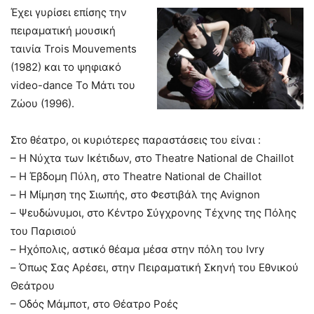
Έχει γυρίσει επίσης την
πειραματική μουσική
ταινία Trois Mouvements
(1982) και το ψηφιακό
video-dance Το Μάτι του
Ζώου (1996).
Στο θέατρο, οι κυριότερες παραστάσεις του είναι :
– Η Νύχτα των Ικέτιδων, στο Theatre National de Chaillot
– Η Έβδομη Πύλη, στο Theatre National de Chaillot
– Η Μίμηση της Σιωπής, στο Φεστιβάλ της Avignon
– Ψευδώνυμοι, στο Κέντρο Σύγχρονης Τέχνης της Πόλης
του Παρισιού
– Hχόπολις, αστικό θέαμα μέσα στην πόλη του Ivry
– Όπως Σας Αρέσει, στην Πειραματική Σκηνή του Εθνικού
Θεάτρου
– Οδός Μάμποτ, στο Θέατρο Ροές