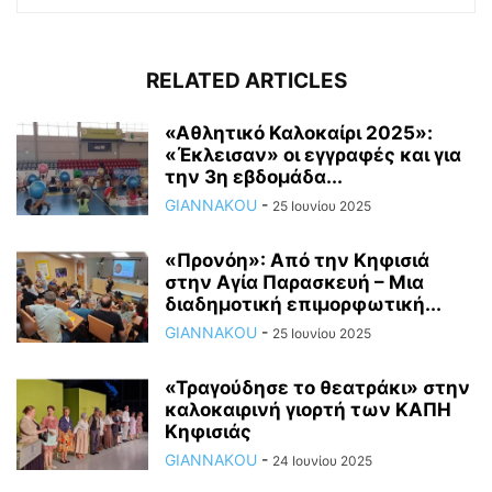
RELATED ARTICLES
«Αθλητικό Καλοκαίρι 2025»:
«Έκλεισαν» οι εγγραφές και για
την 3η εβδομάδα...
GIANNAKOU
-
25 Ιουνίου 2025
«Προνόη»: Από την Κηφισιά
στην Αγία Παρασκευή – Μια
διαδημοτική επιμορφωτική...
GIANNAKOU
-
25 Ιουνίου 2025
«Τραγούδησε το θεατράκι» στην
καλοκαιρινή γιορτή των ΚΑΠΗ
Κηφισιάς
GIANNAKOU
-
24 Ιουνίου 2025