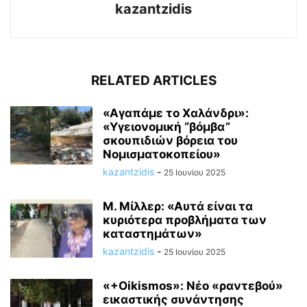
kazantzidis
RELATED ARTICLES
«Αγαπάμε το Χαλάνδρι»:
«Υγειονομική “βόμβα”
σκουπιδιών βόρεια του
Νομισματοκοπείου»
kazantzidis
-
25 Ιουνίου 2025
M. Mίλλερ: «Αυτά είναι τα
κυριότερα προβλήματα των
καταστημάτων»
kazantzidis
-
25 Ιουνίου 2025
«+Οikismos»: Νέο «ραντεβού»
εικαστικής συνάντησης