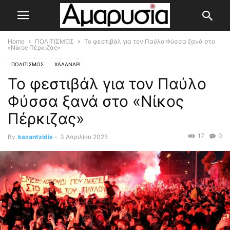
Home
ΠΟΛΙΤΙΣΜΟΣ
Το φεστιβάλ για τον Παύλο Φύσσα ξανά στο
«Νίκος Πέρκιζας»
ΠΟΛΙΤΙΣΜΟΣ
ΧΑΛΑΝΔΡΙ
Το φεστιβάλ για τον Παύλο
Φύσσα ξανά στο «Νίκος
Πέρκιζας»
17
0
By
kazantzidis
-
3 Απριλίου 2025