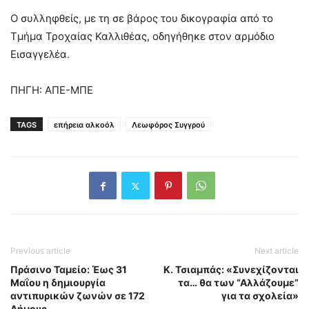
Ο συλληφθείς, με τη σε βάρος του δικογραφία από το
Τμήμα Τροχαίας Καλλιθέας, οδηγήθηκε στον αρμόδιο
Εισαγγελέα.
ΠΗΓΗ: ΑΠΕ-ΜΠΕ
TAGS
επήρεια αλκοόλ
Λεωφόρος Συγγρού
Previous article
Next article
Πράσινο Ταμείο: Έως 31
Κ. Τσιαμπάς: «Συνεχίζονται
Μαΐου η δημιουργία
τα… θα των “Αλλάζουμε”
αντιπυρικών ζωνών σε 172
για τα σχολεία»
Δήμους