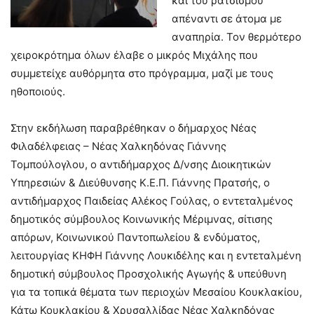
και του ρατσισμού
απέναντι σε άτομα με
αναπηρία. Τον θερμότερο
χειροκρότημα όλων έλαβε ο μικρός Μιχάλης που
συμμετείχε αυθόρμητα στο πρόγραμμα, μαζί με τους
ηθοποιούς.
Στην εκδήλωση παραβρέθηκαν ο δήμαρχος Νέας
Φιλαδέλφειας – Νέας Χαλκηδόνας Γιάννης
Τομπούλογλου, ο αντιδήμαρχος Δ/νσης Διοικητικών
Υπηρεσιών & Διεύθυνσης Κ.Ε.Π. Γιάννης Πρατσής, ο
αντιδήμαρχος Παιδείας Αλέκος Γούλας, ο εντεταλμένος
δημοτικός σύμβουλος Κοινωνικής Μέριμνας, σίτισης
απόρων, Κοινωνικού Παντοπωλείου & ενδύματος,
λειτουργίας ΚΗΦΗ Γιάννης Λουκιδέλης και η εντεταλμένη
δημοτική σύμβουλος Προσχολικής Αγωγής & υπεύθυνη
για τα τοπικά θέματα των περιοχών Μεσαίου Κουκλακίου,
Κάτω Κουκλακίου & Χρυσαλλίδας Νέας Χαλκηδόνας