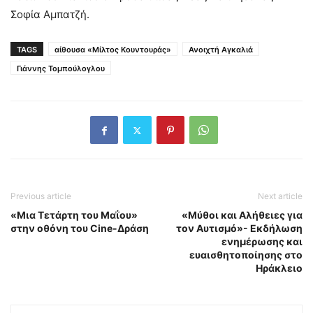
Σοφία Αμπατζή.
TAGS
αίθουσα «Μίλτος Κουντουράς»
Ανοιχτή Αγκαλιά
Γιάννης Τομπούλογλου
Previous article
Next article
«Μια Τετάρτη του Μαΐου»
«Μύθοι και Αλήθειες για
στην οθόνη του Cine-Δράση
τον Αυτισμό»- Εκδήλωση
ενημέρωσης και
ευαισθητοποίησης στο
Ηράκλειο